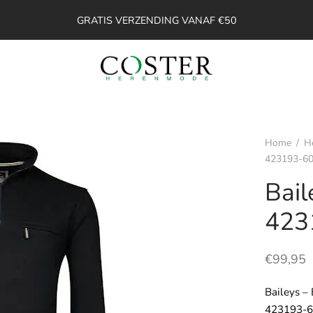
GRATIS VERZENDING VANAF €50
Home
/
H
423193-6
Bail
423
€
99,95
Baileys –
423193-