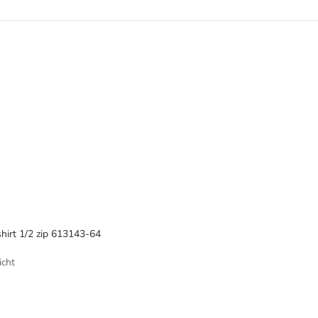
hirt 1/2 zip 613143-64
icht