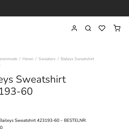
erenmode
/
Heren
/
Sweaters
/
Baileys Sweatshirt
0
eys Sweatshirt
193-60
 Baileys Sweatshirt 423193-60 – BESTELNR:
60