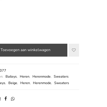
Toevoegen aan winkelwagen
077
ën:
Baileys
,
Heren
,
Herenmode
,
Sweaters
leys
,
Beige
,
Heren
,
Herenmode
,
Sweaters