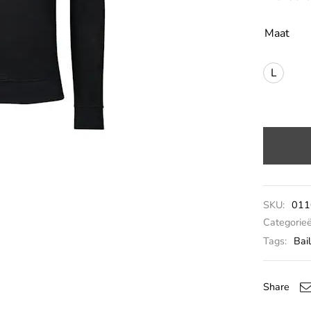
Maat
L
SKU:
011
Categorie
Tags:
Bai
Share