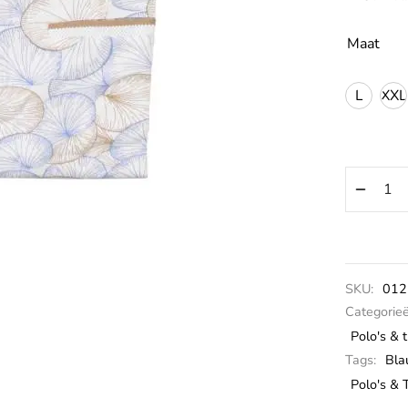
Maat
L
XXL
SKU:
012
Categorie
Polo's & t
Tags:
Bl
Polo's & T