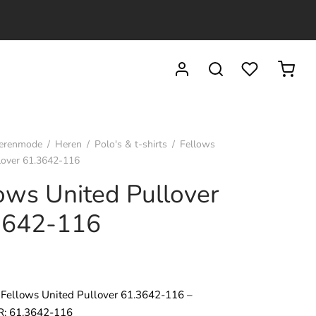
erenmode
/
Heren
/
Polo's & t-shirts
/
Fellows
lover 61.3642-116
ows United Pullover
3642-116
 Fellows United Pullover 61.3642-116 –
: 61.3642-116