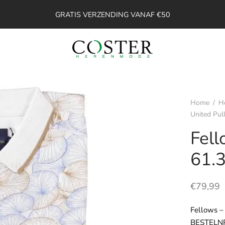
GRATIS VERZENDING VANAF €50
Home
/
H
United Pul
Fell
61.
€
79,99
Fellows –
BESTELNR