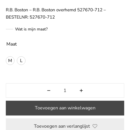
R.B. Boston – R.B. Boston overhemd 527670-712 –
LE
BESTELNR: 527670-712
Wat is mijn maat?
Maat
M
L
Toevoegen aan winkelwagen
Toevoegen aan verlanglijst