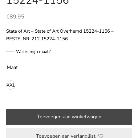
15224-1156
LE
€
89,95
State of Art – State of Art Overhemd 15224-1156 –
BESTELNR: 212 15224-1156
Wat is mijn maat?
Maat
XXL
Toevoegen aan winkelwagen
Toevoegen aan verlanglijst