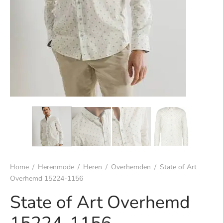
s
rgoed & nachtmode
rhemden
s & t-shirts
en & colberts
oenen
ters
Home
/
Herenmode
/
Heren
/
Overhemden
/
State of Art
Overhemd 15224-1156
en & vesten
State of Art Overhemd
mbroeken