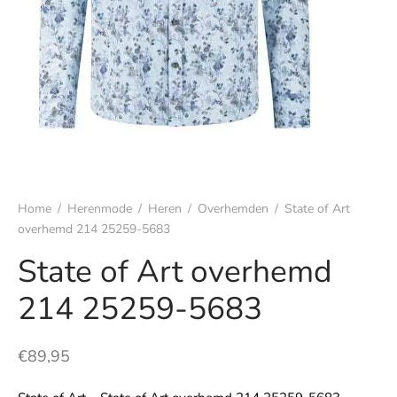
s
rgoed & nachtmode
rhemden
s & t-shirts
Home
/
Herenmode
/
Heren
/
Overhemden
/
State of Art
en & colberts
overhemd 214 25259-5683
oenen
State of Art overhemd
214 25259-5683
ters
en & vesten
€
89,95
mbroeken