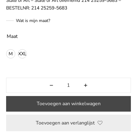
State of Art – State of Art overhemd 214 25259-5683 –
BESTELNR: 214 25259-5683
LE
Wat is mijn maat?
Maat
M
XXL
Toevoegen aan winkelwagen
Toevoegen aan verlanglijst